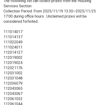
The following list can collect prizes from the Housing
Services Section.
Collection Period: From 2025/11/19 13:30~2025/11/25
17:00 during office hours . Unclaimed prizes will be
considered forfeited.
111014017
111014137
111022049
111024011
112014127
112019002
112019024
112021176
112031002
112031048
112036079
112043065
112043067
112061032
112061044