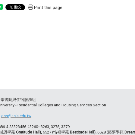
Print this page
e
大學書院與住宿服務組
niversity - Residential Colleges and Housing Services Section
:
dss@asia.edu.tw
+886-4-23323456 #3260~3263, 3278, 3279
 (感恩學苑
Gratitude Hall),
6527 (惜福學苑
Beatitude Hall),
6528 (築夢學苑
Dream