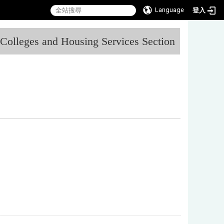
Language
登入
:::
l Colleges and Housing Services Section