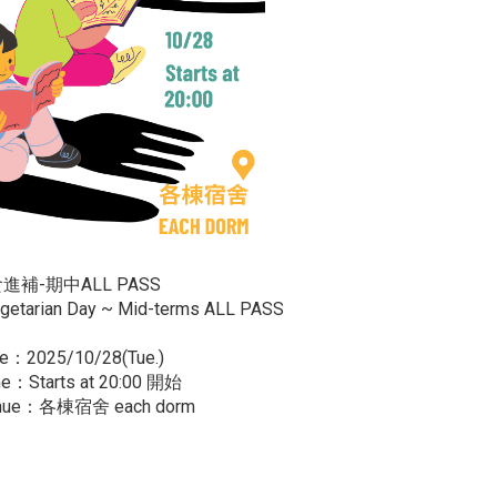
補-期中ALL PASS
getarian Day ~ Mid-terms ALL PASS
：2025/10/28(Tue.)
：Starts at 20:00 開始
nue：各棟宿舍 each dorm