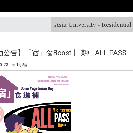
Asia University - Residentia
公告】「宿」食Boost中-期中ALL PASS
0-23
T小編