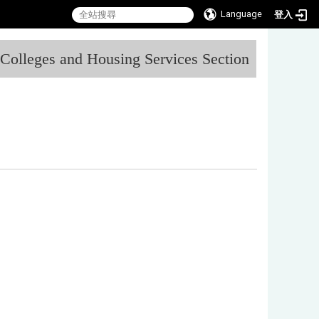
Language
登入
:::
l Colleges and Housing Services Section