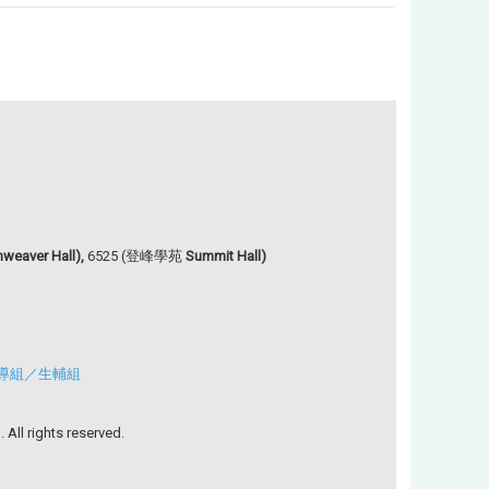
weaver Hall),
6525 (登峰學苑
Summit Hall)
導組
／
生輔組
All rights reserved.