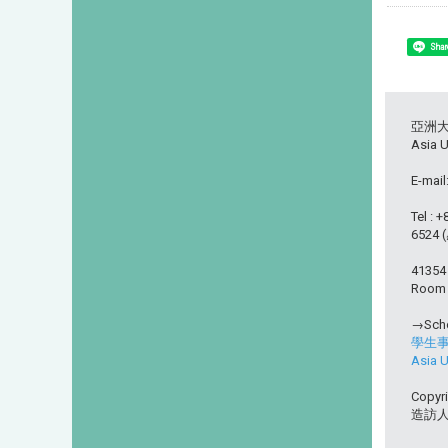
Shar
亞洲
Asia U
E-mail
Tel : 
6524
413
Room L
→Scho
學生
Asia U
Copyri
造訪人次