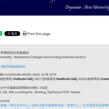
Print this page
e
大學書院與住宿服務組
niversity - Residential Colleges and Housing Services Section
:
dss@asia.edu.tw
+886-4-23323456 #3260~3263, 3278, 3279
 (感恩學苑
Gratitude Hall),
6527 (惜福學苑
Beatitude Hall),
6528 (築夢學苑
Dream
54 台中市霧峰區柳豐路500號 L102室
102, 500, Lioufeng Rd., Wufeng, Taichung 41354, Taiwan
ol link
事務處
／
學生安全中心
／
課外活動與服務學習組
／
健康中心
／
生涯發展與就業輔