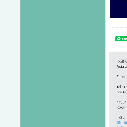
Shar
亞洲
Asia U
E-mail
Tel : 
6524
413
Room L
→Scho
學生