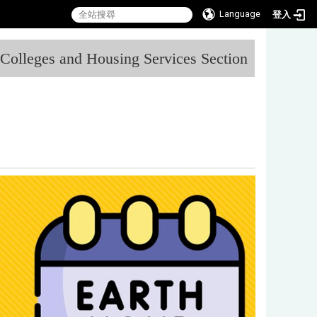
Language
登入
:::
l Colleges and Housing Services Section