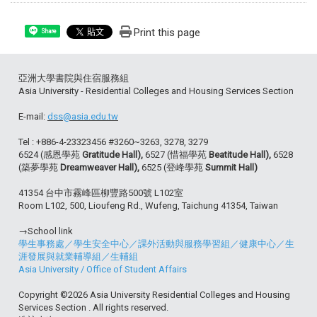
Print this page
Share
亞洲大學書院與住宿服務組
Asia University - Residential Colleges and Housing Services Section
E-mail:
dss@asia.edu.tw
Tel : +886-4-23323456 #3260~3263, 3278, 3279
6524 (感恩學苑
Gratitude Hall),
6527 (惜福學苑
Beatitude Hall),
6528
(築夢學苑
Dreamweaver Hall),
6525 (登峰學苑
Summit Hall)
41354 台中市霧峰區柳豐路500號 L102室
Room L102, 500, Lioufeng Rd., Wufeng, Taichung 41354, Taiwan
→School link
學生事務處
／
學生安全中心
／
課外活動與服務學習組
／
健康中心
／
生
涯發展與就業輔導組
／
生輔組
Asia University
/
Office of Student Affairs
Copyright ©2026 Asia University Residential Colleges and Housing
Services Section . All rights reserved.