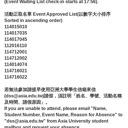
(Event Waiting List check-in starts at 17:56).
活動正取名單
Event Approved List
(
以數字大小排序
Sorted in ascending order)
114015010
114017035
114017045
112016110
114712001
114712002
114014074
114716021
114716022
若無法參加請提早使用亞洲大學學生信箱來信
(dss@asia.edu.tw)請假，須註明「姓名、學號、活動名稱
及時間、請假原因」。
If you are unable to attend, please email "Name,
Student Number, Event Name, Reason for Absence" to
"dss@asia.edu.tw" from Asia University student
mailbox and request your absence.