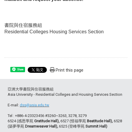
書院與住宿服務組
Residential Colleges Housing Services Section
Print this page
Share
亞洲大學書院與住宿服務組
Asia University - Residential Colleges and Housing Services Section
E-mail:
dss@asia.edu.tw
Tel : +886-4-23323456 #3260~3263, 3278, 3279
6524 (感恩學苑
Gratitude Hall),
6527 (惜福學苑
Beatitude Hall),
6528
(築夢學苑
Dreamweaver Hall),
6525 (登峰學苑
Summit Hall)