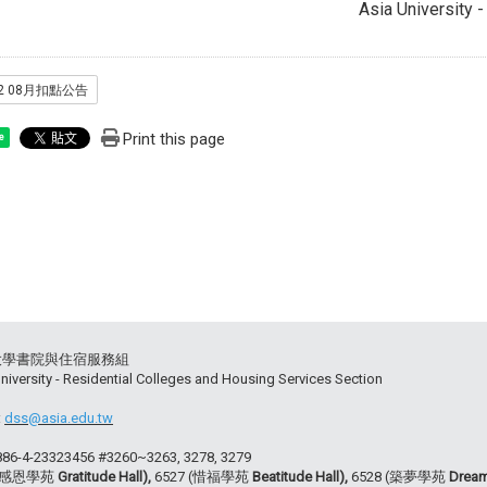
Asia University 
-2 08月扣點公告
Print this page
e
大學書院與住宿服務組
niversity - Residential Colleges and Housing Services Section
:
dss@asia.edu.tw
+886-4-23323456 #3260~3263, 3278, 3279
 (感恩學苑
Gratitude Hall),
6527 (惜福學苑
Beatitude Hall),
6528 (築夢學苑
Dream