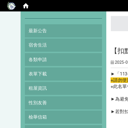
:::
最新公告
宿舍生活
【扣點
各類申請
2025-0
►「11
表單下載
※請勿使
※此名
租屋資訊
►為避免
性別友善
►若對扣
檢舉信箱