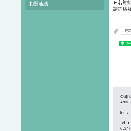
►若對
相關連結
請詳述
Shar
亞洲
Asia U
E-mail
Tel : 
6524