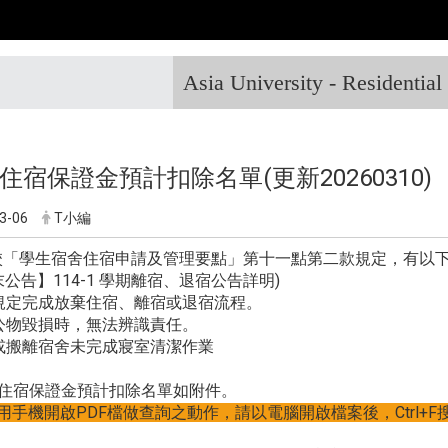
Asia University - Residentia
-1住宿保證金預計扣除名單(更新20260310)
3-06
T小編
校「學生宿舍住宿申請及管理要點」第十一點第二款規定，有以下
公告】114-1 學期離宿、退宿公告
詳明)
依規定完成放棄住宿、離宿或退宿流程。
室公物毀損時，無法辨識責任。
宿或搬離宿舍未完成寢室清潔作業
-1住宿保證金預計扣除名單如附件。
用手機開啟PDF檔做查詢之動作，請以電腦開啟檔案後，Ctrl+F