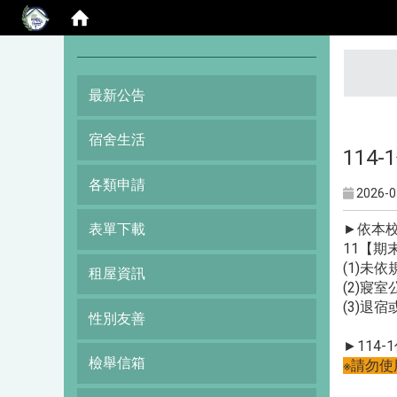
:::
最新公告
宿舍生活
114
各類申請
2026-0
►依本
表單下載
11
【期末
(1)未
租屋資訊
(2)寢
(3)退
性別友善
►114
檢舉信箱
※請勿使