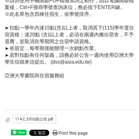
※
請勿使用手機開啟PDF檔做查詢之動作，請以電腦開啟檔
案後，Ctrl+F搜尋學號查詢床位，務必按下ENTER鍵。
※
此名單包含四棟住宿生，依學號排序。
►
扣點一學年內達15點(含)以上者，取消其下(115)學年度住
宿資格；達20點 (含)以上者，必須在兩週內搬出宿舍，不予
退費，並取消在學期間之住宿申請資格。
►
依規定，每學期僅能辦理一次銷點作業。
►
若對扣點有任何疑義，請務必於公告一週內使用亞洲大學
學生信箱來信提出。 (dss@asia.edu.tw)
亞洲大學書院與住宿服務組
114-2_3月扣點公告.pdf
Print this page
Share