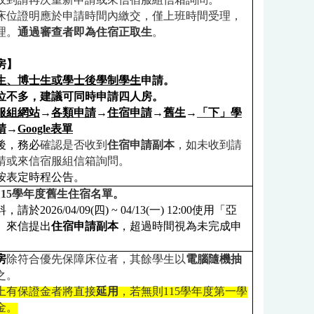
床位證明應於申請時間內繳交，僅上班時間受理，
理。
通過審查者即為住宿正取生
。
房】
生、博士生或學士後學制學生
申請。
位不多，建議可同時申請四人房。
服組網站
→
各類申請
→
住宿申請
→
舊生
→
「
下
」學
請
→
Google
表單
後，務必
確認是否收到
住宿申請副本
，如未收到請
請或來信宿服組信箱詢問。
按表定時程公告。
115
學年度舊生住宿名單。
料，請於
2026/04/09(
四
) ~ 04/13(
一
) 12:00
使用「亞
」來信提出
住宿申請副本
，超過時間視為未完成申
房
除符合優先保障床位者，其餘學生以
電腦隨機抽
之
。
上有保證金者將直接
延用
，若無則
115
學年度第一學
金。