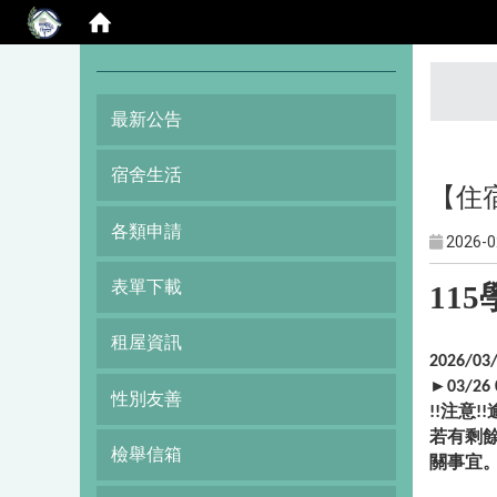
:::
最新公告
宿舍生活
【住宿
各類申請
2026-0
表單下載
115
租屋資訊
2026/0
►03/
性別友善
!!注意
若有剩餘
檢舉信箱
關事宜