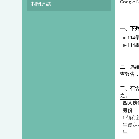
Google 
相關連結
------------
一、下
►
114
►
114
二、為
查報告
三、宿
之。
四人房
身份
1.
領有
生鑑定
生。