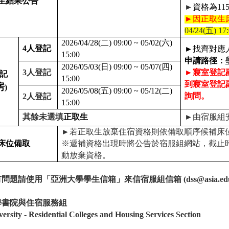
生結果公告
►
資格為
11
►
因正取生
04/24(
五
) 17
2026/04/28(
二
) 09:00 ~ 05/02(
六
)
4
人登記
►
找齊對應
15:00
申請路徑：
2026/05/03(
日
) 09:00 ~ 05/07(
四
)
3
人登記
►
寢室登記
記
15:00
到寢室登記
房
)
2026/05/08(
五
) 09:00 ~ 05/12(
二
)
詢問。
2
人登記
15:00
其餘未選填
正取生
►
由宿服組
►
若正取生放棄住宿資格則依備取順序候補床
床位備取
※遞補資格出現時將公告於宿服組網站，截止
動放棄資格。
有問題請使用「亞洲大學學生信箱」來信宿服組信箱
(dss@asia.ed
學書院與住宿服務組
ersity - Residential Colleges and Housing Services Section