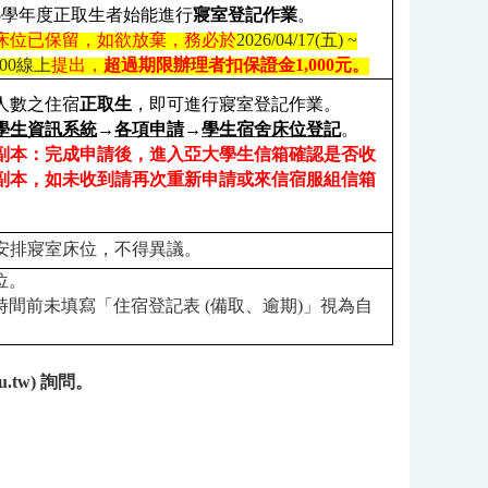
5
學年度正取生者始能進行
寢室登記作業
。
床位已保留，如欲放棄，務必於
2026/04/17(
五
) ~
:00
線上
提出，
超過期限辦理者扣保證金
1,000
元。
人數之住宿
正取生
，即可進行寢室登記作業。
學生資訊系統
→
各項申請
→
學生宿舍床位登記
。
副本：完成申請後，進入亞大學生信箱確認是否收
副本，如未收到請再次重新申請或來信宿服組信箱
安排寢室床位，不得異議。
位。
時間前未填寫「住宿登記表
(
備取、逾期
)
」視為自
u.tw)
詢問。