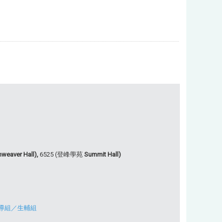
weaver Hall),
6525 (登峰學苑
Summit Hall)
導組
／
生輔組