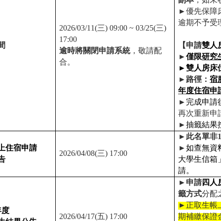
►
優先保障
逾期不予受
2026/03/11(
三
) 09:00 ~ 03/25(
三
)
17:00
間
【申請
雙人
逾時將關閉申請系統
，敬請配
►
僅限
研究
合。
►
雙人房床
►
路徑：
宿
年度住宿申
►
完成申請
再次重新申
►
抽籤結果
►
此名單非
上住宿申請
►
如查無資
2026/04/08(
三
) 17:00
告
大學生信箱
請。
►
申請
四人
籤方式
分配
►
正取生帳
年度
2026/04/17(
五
) 17:00
期補繳保證