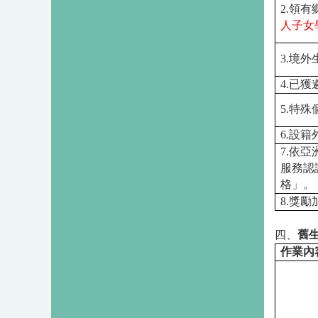
2.
領有
人子女
3.
境外
4.
已獲
5.
特殊
6.
設籍
7.
依亞
服務認
格」。
8.
獎勵
四、
舊
作業內