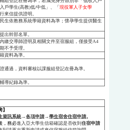
輔組登記在冊為準，若減免身分類別非「低收入戶
入戶學生
(
高教
)
低
/
中低」、「
現役軍人子女學
行來信提供證明。
民生依教務系統學籍資料為準；懷孕學生提供醫生
提出幹部名單。
內繳交導師證明及相關文件至宿服組，僅接受
A4
期不予受理。
籍資料為準。
證通過，資料審核以課服組登記在冊為準。
輔導紀錄為準。
房】
生資訊系統
→
各項申請
→
學生宿舍住宿申請
。
後，務必
進入亞大學生信箱確認是否收到
住宿申請
收到請再次重新申請或來信宿服組信箱詢問。