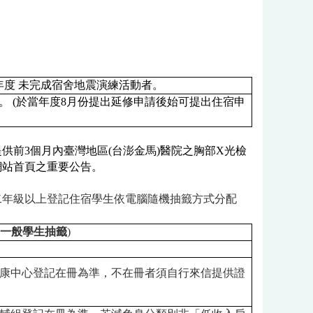
年度
未完成宿舍地震演練活動者。
。
(
於當年度
8
月份提出延修申請後始可提出住宿申
提供前
3
個月內臺灣地區
(
台澎金馬
)
醫院之胸部
X
光檢
網站首頁之重要公告。
二年級以上登記住宿學生依電腦隨機抽籤方式分配
一般學生抽籤
)
康中心登記在冊為準，不在冊者須自行來信提供證