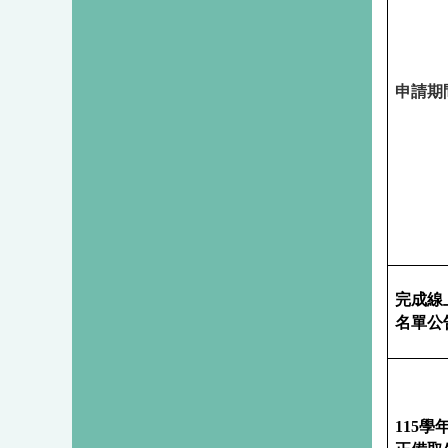
申請期
完成線
名單公
115
學