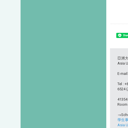
Shar
亞洲
Asia U
E-mail
Tel : 
6524
413
Room L
→Scho
學生
Asia U