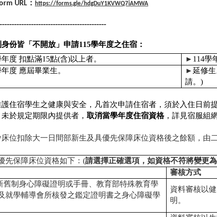
Form URL：
https://forms.gle/hdgDuY1KVWQ7iAMWA
--------------------------------------------
列身份皆「
不開放
」申請
115
學年度之住宿：
學年度
扣點滿
15
點
(
含
)
以上者。
►
114
學
學年度
應屆畢業生。
►
延修生
請。
)
維護住宿學生之健康與安全，凡首次申請住宿者，須於入住日前
，未於規定期限內提供者，
取消當學年度住宿資格
，詳見宿服組
舍
床位扣除大一日間部新生及具優先保障床位資格後之餘額，由
優先保障床位資格如下：
(
請選擇正確選項，如資格不符將變更為
審核方式
新舊制身心障礙證明或手冊、教育部特殊教育學
資料審核以健
及就學輔導會所核發之鑑定證明書之身心障礙學
明。