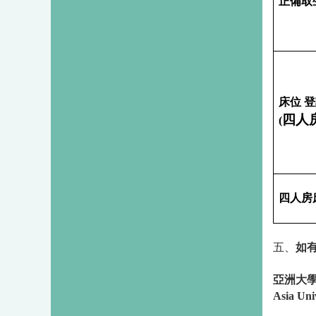
正備取
床位
登
四人
(
四人房
五、
如
亞洲大
Asia Univ