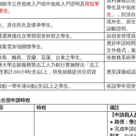
資料審核以生
鄉鎮市公所低收入戶或中低收入戶證明及
現役軍
學生及中低收
學生
。
生
」，則須自
境外生、原住
生、原住民生及懷孕學生。
診斷證明。
遴選將擔任次學期宿舍幹部之學生。
由宿舍管理員
應於申請時間
個案需加強關懷學生。
文件格式，逾
外島、離島、宜蘭、花蓮、台東之學生。
依教務系統學
洲大學志願服務暨志工人力銀行實施辦法「志工
證累計
200
小時
(
含
)
以上，得免抽籤提供住宿資
應至課服組認
加點一學年達
60
點
(
含
)
以上之學生。
依該學年宿舍
生住宿申請時程
容
時程
備註
【申請
四人
►
路徑：
學
►
完成申請
副本
，如未