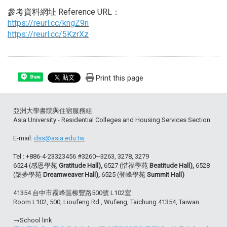
參考資料網址 Reference URL：
https://reurl.cc/kngZ9n
https://reurl.cc/5KzrXz
Print this page
Share
亞洲大學書院與住宿服務組
Asia University - Residential Colleges and Housing Services Section
E-mail:
dss@asia.edu.tw
Tel : +886-4-23323456 #3260~3263, 3278, 3279
6524 (感恩學苑
Gratitude Hall),
6527 (惜福學苑
Beatitude Hall),
6528
(築夢學苑
Dreamweaver Hall),
6525 (登峰學苑
Summit Hall)
41354 台中市霧峰區柳豐路500號 L102室
Room L102, 500, Lioufeng Rd., Wufeng, Taichung 41354, Taiwan
→School link