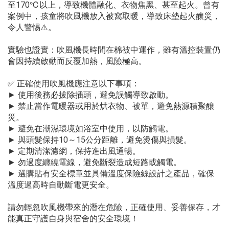
至170℃以上，導致機體融化、衣物焦黑、甚至起火。曾有
案例中，孩童將吹風機放入被窩取暖，導致床墊起火釀災，
令人警惕⚠️。
實驗也證實：吹風機長時間在棉被中運作，雖有溫控裝置仍
會因持續啟動而反覆加熱，風險極高。
✅ 正確使用吹風機應注意以下事項：
► 使用後務必拔除插頭，避免誤觸導致啟動。
► 禁止當作電暖器或用於烘衣物、被單，避免熱源積聚釀
災。
► 避免在潮濕環境如浴室中使用，以防觸電。
► 與頭髮保持10～15公分距離，避免燙傷與損髮。
► 定期清潔濾網，保持進出風通暢。
► 勿過度纏繞電線，避免斷裂造成短路或觸電。
► 選購貼有安全標章並具備溫度保險絲設計之產品，確保
溫度過高時自動斷電更安全。
請勿輕忽吹風機帶來的潛在危險，正確使用、妥善保存，才
能真正守護自身與宿舍的安全環境！