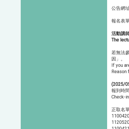
公告網址 A
報名表單網
活動講
The lectu
若無法參
因」。
If you a
Reason f
(2025/0
報到時間
Check-in
正取名單 A
110042
112052
110042