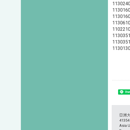
113024
113016
113016
113061
110221
113035
113035
113013
Shar
亞洲
413
Asia U