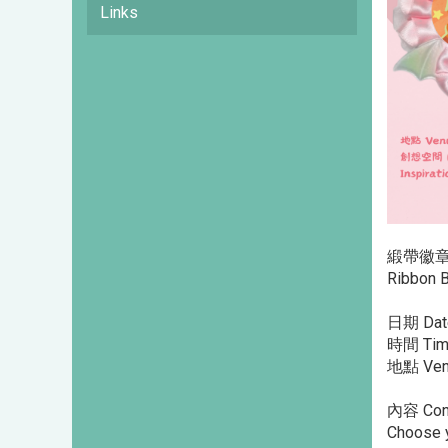
Links
緞帶徽
Ribbon 
日期 Date
時間 Tim
地點 Ven
內容 C
Choose y