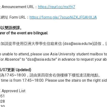
nnouncement URL：
https://reurl.cc/mxYrj7
址 Form URL：
https://forms.gle/7scuoNiZKJFGAHXJA
師以雙語授課。
rer of the event are bilingual.
加請提早使用亞洲大學學生信箱來信 (dss@asia.edu.tw
re unable to attend, please use Asia University student mailbox
or Absence" to "dss@asia.edu.tw" in advance to request your a
5/07更新 Updated)
為17:45~18:00，請由第四宿舍右側樓梯下樓抵達活動地點。
 time is from 17:45~18:00. Please use the stairs on the right sid
pproved List
051
028
130