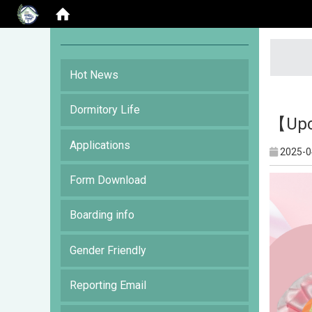
:::
Hot News
Dormitory Life
【Upc
Applications
2025-0
Form Download
Boarding info
Gender Friendly
Reporting Email