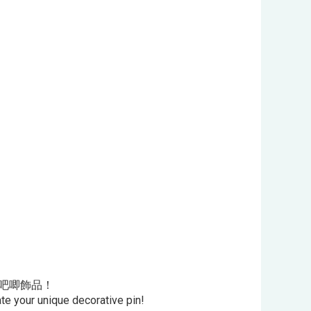
意吧唧飾品！
te your unique decorative pin!