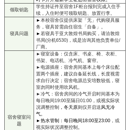
学生持证件至宿舍1F柜台报到完成入住手
领取钥匙
续，入住时便可领取钥匙、放置行李。
►
本校宿舍仅提供床架「无」代购寝具服
务，寝具皆需由住宿生「自备」。
寝具问题
►
若寝具于亚大敦煌书局购买，请洽敦煌
书局(分机6530)，或是洽询其他负责单位/
厂商。
►
寝室设备：仅含床、书桌、椅、衣柜、
书架、电话机、冷气机、窗帘。
►
电源插座：宿舍房间基本上每个床位配
置两个插座，建议自备延长线，长度视需
求自行决定；宿舍电源总安培数较低，寝
室勿同时使用吹风机。
►
冷气：宿舍房间的冷气开启时间基本为
每日晚间19:00至隔日01:00，或视实际状
况调整控制
，冬天原
则仅开启送
风无冷
气。
宿舍寝室问
►
热水管制：每日晚间18:00至23:00
，或
题
视实际状况调整控制
。