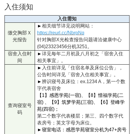
入住须知
入住需知
►
相关细节详见说明网站：
缴交胸部Ｘ
https://reurl.cc/NbrpNq
光报告
针对胸部X光检查报告问题请洽健康中心
(04)23323456分机3251。
宿舍入住时
►
详见每年二月初及八月初之「宿舍入住
间
相关事宜」。
►
入住前详见「住宿名单及床位公告」，
公告时间详见「宿舍入住相关事宜」。
►
辨识寝号及床位：ex.1234 A，第一个数
字代表宿舍
【1】感恩学苑(一宿)、【8】惜福学苑(二
宿) 、【9】筑梦学苑(三宿)、【6】登峰学
查询寝室号
苑(四宿)；
码
第二个数字代表楼层；第三、四个数字代
表房号；英文字母为床位。
►
寝室电话：感恩学苑寝室分机为47+房号