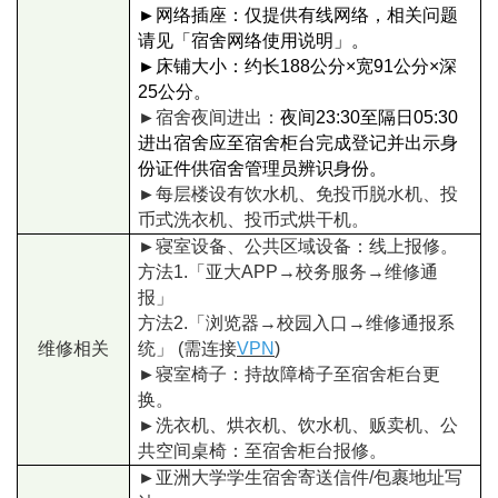
►
网络插座：仅提供有线网络，相关问题
请见「宿舍网络使用说明」。
►
床铺大小：约长188公分×宽91公分×深
25公分。
►
宿舍夜间进出：
夜间23:30至隔日05:30
进出宿舍应至宿舍柜台完成登记并出示身
份证件供宿舍管理员辨识身份。
►
每层楼设有饮水机、免投币脱水机、投
币式洗衣机、投币式烘干机。
►
寝室设备、公共区域设备：线上报修。
方法1.「亚大APP
→校务服务
→维修通
报
」
方法2.
「
浏览器
→校园入口
→
维修通报
系
维修相关
统
」
(需连接
VPN
)
►
寝室椅子：持故障椅子至宿舍柜台更
换。
►
洗衣机、烘衣机、饮水机、贩卖机、公
共空间桌椅：至宿舍柜台报修。
►
亚洲大学学生宿舍寄送信件/包裹地址写