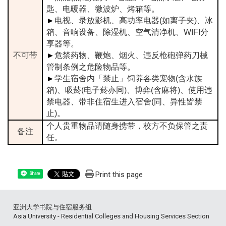
匙、电暖器、微波炉、烤箱等。
►
电视、录放影机、高功率电器(如离子夹)、冰
箱、音响设备、除湿机、空气清净机、WIFI分
享器等。
不可带
►
危禁药物、鞭炮、烟火、违反枪砲弹药刀械
管制条例之危险物品等。
►
学生宿舍内「禁止」饲养各类宠物(含水族
箱)、吸菸(电子菸亦同)、博弈(含麻将)、使用违
禁电器、带非住宿生进入宿舍(同、异性皆禁
止)。
个人贵重物品请随身携带，校方不负保管之责
备注
任。
Print this page
Share
亚洲大学书院与住宿服务组
Asia University - Residential Colleges and Housing Services Section