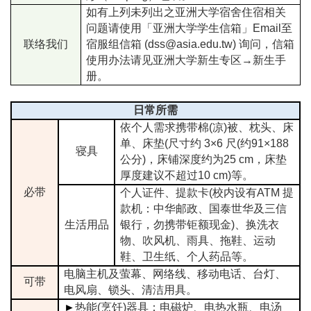
如有上列未列出之亚洲大学宿舍住宿相关
问题请使用「亚洲大学学生信箱」Email至
联络我们
宿服组信箱 (dss@asia.edu.tw) 询问，信箱
使用办法请见亚洲大学新生专区→新生手
册。
日常所需
依个人需求携带棉(凉)被、枕头、床
单、床垫(尺寸约 3×6 尺(约91×188
寝具
公分)，床铺深度约为25 cm，床垫
厚度建议不超过10 cm)等。
必带
个人证件、提款卡(校内设有ATM 提
款机：中华邮政、国泰世华及三信
生活用品
银行，勿携带钜额现金)、换洗衣
物、吹风机、雨具、拖鞋、运动
鞋、卫生纸、个人药品等。
电脑主机及萤幕、网络线、移动电话、台灯、
可带
电风扇、锁头、清洁用具。
►
热能(烹饪)器具：电磁炉、电热水瓶、电汤