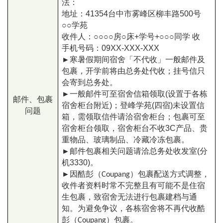
法：
地址：41354台中市雾峰区柳丰路500号
○○学苑
收件人：○○○○房○床+学号+○○○同学 收
手机号码：09XX-XXX-XXX
►
寒暑假期间宿舍「不代收」一般邮件及
包裹，开学前将由总务处代收；挂号信只
会寄到总务处。
►
一般邮件可至宿舍信箱领取(设置于各栋
邮件、包裹
宿舍柜台附近)；登峰学苑(四宿)未设置信
问题
箱，需领取信件请洽宿舍柜台；包裹可至
宿舍柜台领取，宿舍柜台不收3C产品、贵
重物品、玻璃制品、冷藏冷冻包裹。
►
邮件包裹相关问题请洽总务处收发室(分
机3330)。
►
因酷彭（Coupang）包裹配送方式调整，
收件者资料时常不完整且有可能不是住宿
生包裹，致宿舍无法进行包裹建档与通
知。为避免争议，各栋宿舍将不再代收酷
。
彭（Coupang）包裹