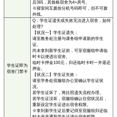
后3码，其馀栋宿舍为4+房号。
※
寝室间互拨按分机号码即可，但不可拨
外线。
Q：学生证遗失或失效无法进入宿舍，如何
处理?
【状况一】学生证遗失：
请至教务处注册与课务组申请新的学生
证。
尚未拿到新学生证前，可至宿服组申请临
时卡以便进出宿舍。
临时卡押金100元，归还临时卡时一并退还
学生证即为
押金。
宿舍门禁卡
【状况二】学生证失效：
请至学务处宿服组办公室确认学生证状
况。
若学生证坏了，将比照遗失流程办理。
若学生证没坏，宿服组确认住宿状况后，
重新设定学生证进出宿舍权限。
※拿到新学生证后要记得至宿服组归还临
时卡并开通新学生证进出宿舍权限。