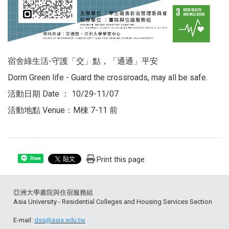
宿舍綠生活-守護「交」點，「通通」平安
Dorm Green life - Guard the crossroads, may all be safe.
活動日期 Date ： 10/29-11/07
活動地點 Venue：M棟 7-11 前
Print this page
Share
亞洲大學書院與住宿服務組
Asia University - Residential Colleges and Housing Services Section
E-mail:
dss@asia.edu.tw